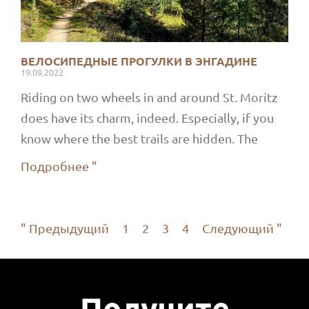
ВЕЛОСИПЕДНЫЕ ПРОГУЛКИ В ЭНГАДИНЕ
19.09.2022
Riding on two wheels in and around St. Moritz
does have its charm, indeed. Especially, if you
know where the best trails are hidden. The
Подробнее "
" Предыдущий
1
2
3
4
Следующий "
Получите