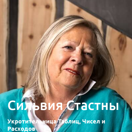
Сильвия Стастны
Укротительница Таблиц, Чисел и
Расходов