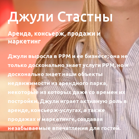
Джули Стастны
Аренда, консьерж, продажи и
маркетинг
Джули выросла в PPM и ее бизнесе; она не
только досконально знает услуги PPM, но и
досконально знает наши объекты
недвижимости из арендного парка,
некоторые из которых даже со времен их
постройки. Джули играет активную роль в
аренде, консьерж-услугах, а также
продажах и маркетинге, создавая
незабываемые впечатления для гостей.