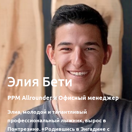
Элия Бети
PPM Allrounder и Офисный менеджер
Элиа, молодой и талантливый
профессиональный лыжник, вырос в
Понтрезине. «Родившись в Энгадине с