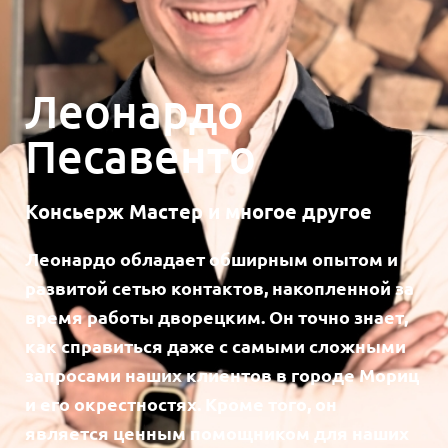
Леонардо
Песавенто
Консьерж Мастер и многое другое
Леонардо обладает обширным опытом и
развитой сетью контактов, накопленной за
время работы дворецким. Он точно знает,
как справиться даже с самыми сложными
запросами наших клиентов в городе Мориц
и его окрестностях. Кроме того, он
является ценным помощником для наших