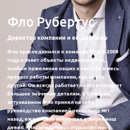
Фло Рубертус
Директор компании и её Дирижёр
Фло присоединился к команде PPM в 2008
году и знает объекты недвижимости,
особые пожелания наших клиентов и весь
процесс работы компании, как никто
другой. Он всегда работает чётко и придает
большое значение деталям. С большим
энтузиазмом Фло принял на себя
руководство компанией несколько лет
назад, ежедневно воплощая в жизнь наш
девиз: «Наслаждайтесь отдыхом - мы