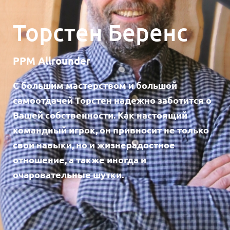
Торстен Беренс
PPM Allrounder
С большим мастерством и большой
самоотдачей Торстен надежно заботится о
Вашей собственности. Как настоящий
командный игрок, он привносит не только
свои навыки, но и жизнерадостное
отношение, а также иногда и
очаровательные шутки.