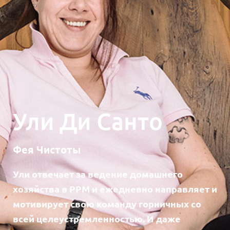
Ули Ди Санто
Фея Чистоты
Ули отвечает за ведение домашнего
хозяйства в PPM и ежедневно направляет и
мотивирует свою команду горничных со
всей целеустремленностью. И даже