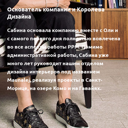
Основатель компании и Королева
Дизайна
Сабина основала компанию вместе с Оли и
с самого первого дня полностью вовлечена
во все аспекты работы PPM. Помимо
административной работы, Сабина уже
много лет руководит нашим отделом
дизайна интерьеров под названием
Maunalej, реализуя проекты в Санкт-
Морице, на озере Комо и на Гавайях.