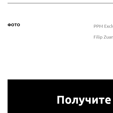
ФОТО
PPM Exclu
Filip Zua
Получите