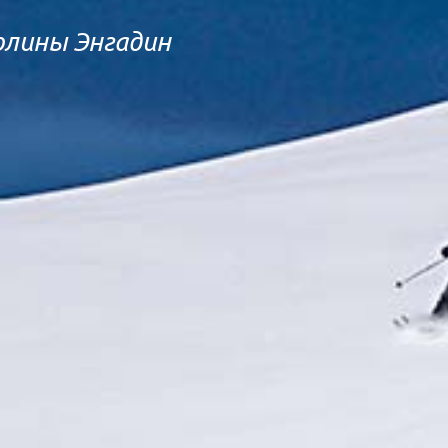
олины Энгадин