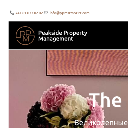
+41 81 833 02 02
info@ppmstmoritz.com
The 
Великолепные 