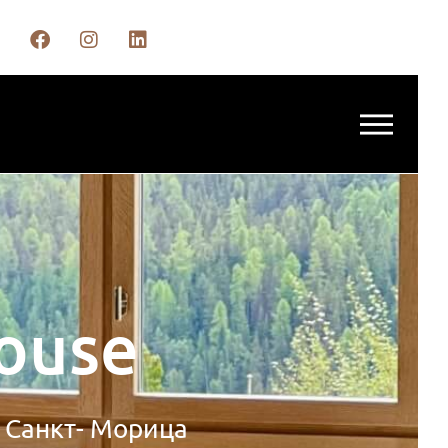
house
 Санкт- Морица