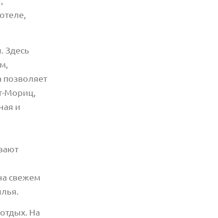
,
отеле,
. Здесь
м,
 позволяет
т-Мориц,
ная и
ивают
на свежем
лья.
отдых. На