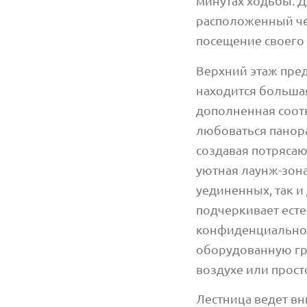
минутах ходьбы. 
расположенный чер
посещение своего 
Верхний этаж пред
находится больша
дополненная соот
любоваться панор
создавая потряса
уютная лаунж-зон
уединенных, так и
подчеркивает есте
конфиденциальнос
оборудованную гр
воздухе или прос
Лестница ведет вн