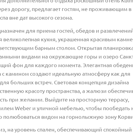
Для дополнительного отдыха роскошный отель Kulm
ез дорогу, предлагает гостям, не проживающим в 
спа вне дат высокого сезона.
назначен для приема гостей, обедов и развлечений
я великолепная кухня, украшенная красивым камне
ветствующим барным столом. Открытая планировка
амными видами на окружающие горы и озеро Санк
ющий фон для каждого момента. Элегантная обеден
а с камином создают идеальную атмосферу как для
 для больших встреч. Световая концепция дизайна
ственную красоту пространства, а жалюзи обеспеч
ть при желании. Выйдите на просторную террасу,
илем Weber и уличной мебелью, чтобы пообедать 
то полюбоваться видом на горнолыжную зону Корви
из, на уровень спален, обеспечивающий спокойный 