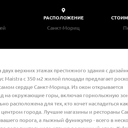
РАСПОЛОЖЕНИЕ
СТОИМ
тей
Санкт-Мориц
П
 двух верхних этажах престижного здания с дизай
ус Maistra с 350 м2 жилой площади предлагает рос
самом сердце Санкт-Морица. Из окон открывается
д на окружающие горы, включая горнолыжную зону
но расположена для тех, кто хочет насладиться ка
 центром города. Лучшие магазины и рестораны С
 вашего порога, а лыжный фуникулер - всего в неск