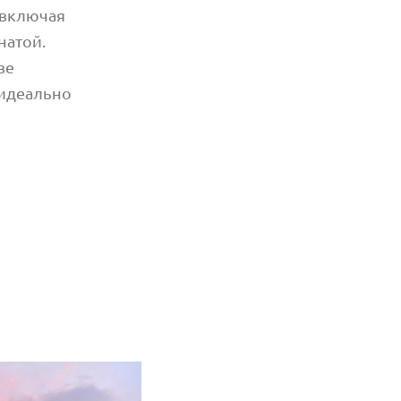
 включая
натой.
ве
 идеально