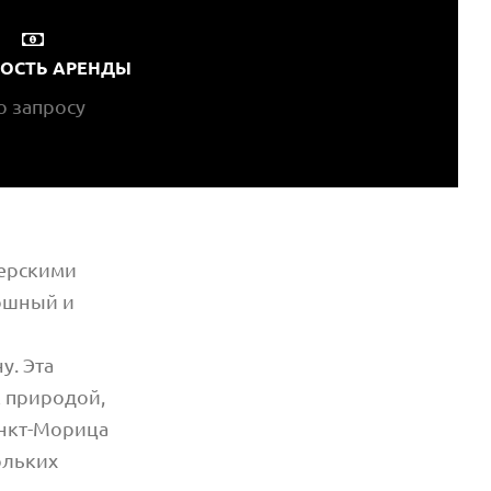
ОСТЬ АРЕНДЫ
о запросу
нерскими
кошный и
. Эта
к природой,
анкт-Морица
ольких