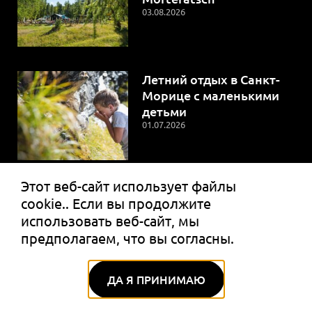
03.08.2026
Летний отдых в Санкт-
Морице с маленькими
детьми
01.07.2026
Этот веб-сайт использует файлы
Что ожидать от летнего
cookie.. Если вы продолжите
отдыха в St. Мориц
использовать веб-сайт, мы
01.06.2026
предполагаем, что вы согласны.
ДА Я ПРИНИМАЮ
О НАС