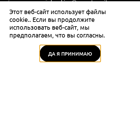
бронирований:
booking@ppmstmoritz.com
Этот веб-сайт использует файлы
Электронная почта:
info@ppmstmoritz.com
cookie.. Если вы продолжите
использовать веб-сайт, мы
ПОДПИСЫВАЙТЕСЬ НА НАС
предполагаем, что вы согласны.
ДА Я ПРИНИМАЮ
НЕДАВНИЕ ПУБЛИКАЦИИ
Вкусно и аутентично:
бранч в Alp-Schaukäserei
Morteratsch
03.08.2026
Летний отдых в Санкт-
Морице с маленькими